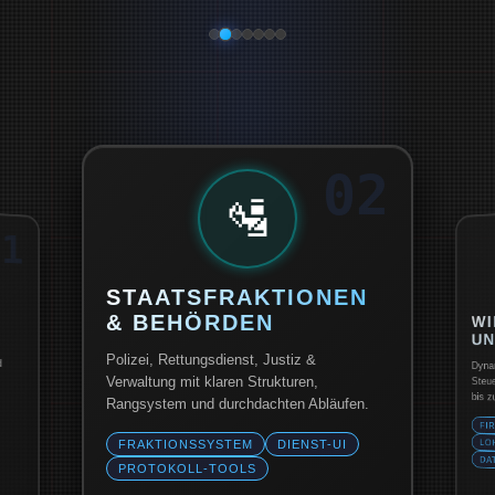
02
🛂
01
STAATSFRAKTIONEN
WI
& BEHÖRDEN
U
Polizei, Rettungsdienst, Justiz &
d
Dyna
Verwaltung mit klaren Strukturen,
Steu
bis 
Rangsystem und durchdachten Abläufen.
FI
LO
FRAKTIONSSYSTEM
DIENST-UI
DA
PROTOKOLL-TOOLS