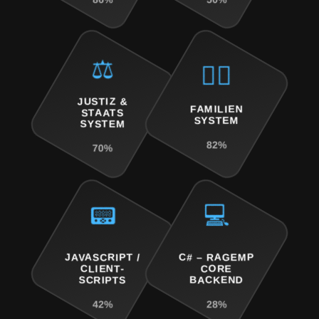
⚖️
🕵️‍♂️
JUSTIZ &
FAMILIEN
STAATS
SYSTEM
SYSTEM
82%
70%
📟
💻
JAVASCRIPT /
C# – RAGEMP
CLIENT-
CORE
SCRIPTS
BACKEND
42%
28%