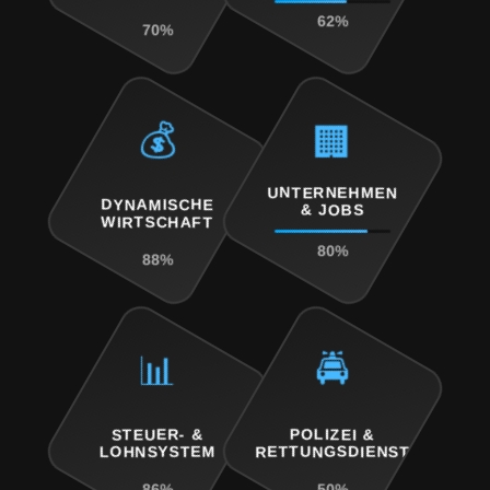
62%
70%
💰
🏢
UNTERNEHMEN
DYNAMISCHE
& JOBS
WIRTSCHAFT
80%
88%
📊
🚔
STEUER- &
POLIZEI &
LOHNSYSTEM
RETTUNGSDIENST
86%
50%